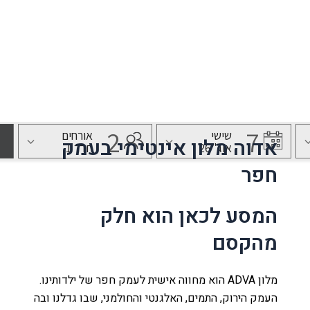
בית ינאי, מתחם M הדרך 09-899-8716
נו
לה
אדוה מלון אינטימי בעמק
חפר
עמק
המסע לכאן הוא חלק
מהקסם
ת
ר קשר
מלון ADVA הוא מחווה אישית לעמק חפר של ילדותינו.
העמק הירוק, התמים, האלגנטי והחולמני, שבו גדלנו ובה