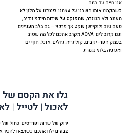
אנו חיים עד היום.
כשהקמנו אותו חשבנו על עצמנו. פנטזנו על מלון לא
מעונב ולא מגונדר, שמפוקס על שירות חייכני ונדיב,
טעם טוב ולוקיישן שקט אך מרכזי – גם בלב העניינים
וגם קרוב לים. ADVA מקרב אתכם לכל מה שטוב
בעמק חפר- יקבים, קולינריה, נחלים, אוכל, חוף ים
ואנרגיה בלתי נגמרת.
לה
עמק
גלו את הקסם של 
ת
לאכול | לטייל | לא
ירוק של שדות ופרדסים, כחול של נח
צבעים ילוו אתכם כשתצאו להכיר א