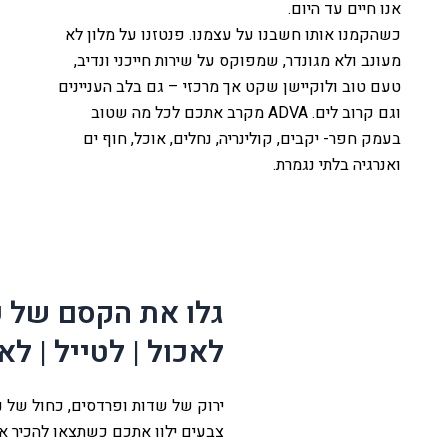
אנו חיים עד היום.
כשהקמנו אותו חשבנו על עצמנו. פנטזנו על מלון לא
מעונב ולא מגונדר, שמפוקס על שירות חייכני ונדיב,
טעם טוב ולוקיישן שקט אך מרכזי – גם בלב העניינים
וגם קרוב לים. ADVA מקרב אתכם לכל מה שטוב
בעמק חפר- יקבים, קולינריה, נחלים, אוכל, חוף ים
ואנרגיה בלתי נגמרת.
לה
עמק
גלו את הקסם של 
ת
לאכול | לטייל | לא
ירוק של שדות ופרדסים, כחול של נח
צבעים ילוו אתכם כשתצאו להכיר א