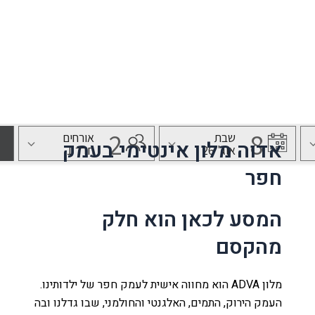
בית ינאי, מתחם M הדרך 09-899-8716
נו
לה
אדוה מלון אינטימי בעמק
חפר
עמק
המסע לכאן הוא חלק
מהקסם
ת
ר קשר
מלון ADVA הוא מחווה אישית לעמק חפר של ילדותינו.
העמק הירוק, התמים, האלגנטי והחולמני, שבו גדלנו ובה