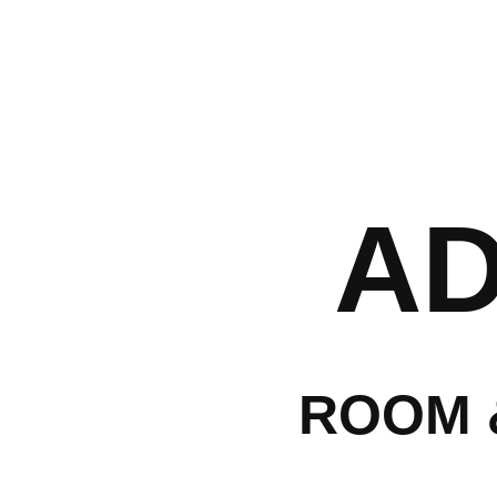
לה
A
עמק
ת
ROOM 