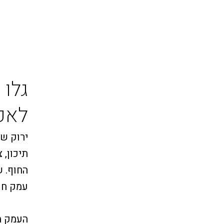
גלו
לאכו
ירוק של
תיכון, 
החוף. 
עמק חפ
העמק מ