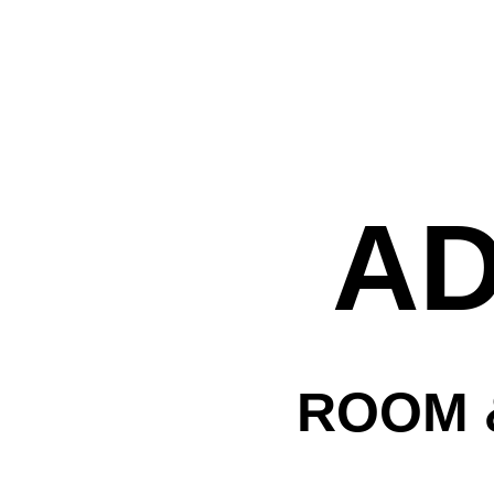
לה
A
עמק
ת
ROOM 