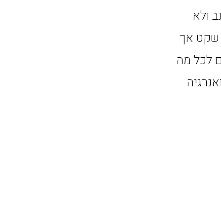
ב ולא
ן שקט אך
לים. ADVA מקרב אתכם לכל מה
אנרגיה