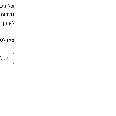
של פעם 
נדירות,
לאורך צ
צאו לט
לכל 