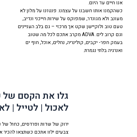
אנו חיים עד היום.
כשהקמנו אותו חשבנו על עצמנו. פנטזנו על מלון לא
מעונב ולא מגונדר, שמפוקס על שירות חייכני ונדיב,
טעם טוב ולוקיישן שקט אך מרכזי – גם בלב העניינים
וגם קרוב לים. ADVA מקרב אתכם לכל מה שטוב
בעמק חפר- יקבים, קולינריה, נחלים, אוכל, חוף ים
ואנרגיה בלתי נגמרת.
לה
עמק
גלו את הקסם של 
ת
לאכול | לטייל | לא
ירוק של שדות ופרדסים, כחול של נח
צבעים ילוו אתכם כשתצאו להכיר א