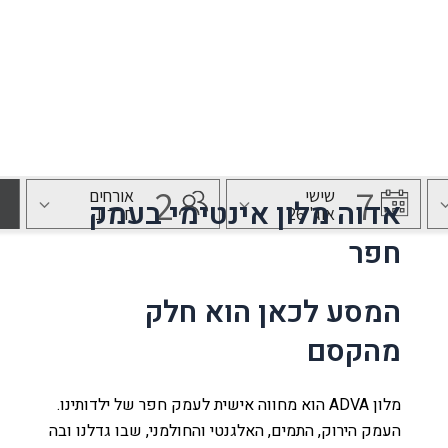
בית ינאי, מתחם M הדרך 09-899-8716
נו
לה
אדוה מלון אינטימי בעמק
חפר
עמק
המסע לכאן הוא חלק
מהקסם
ת
ר קשר
מלון ADVA הוא מחווה אישית לעמק חפר של ילדותינו.
העמק הירוק, התמים, האלגנטי והחולמני, שבו גדלנו ובה