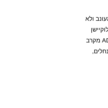
עונב ולא
וקיישן
שקט אך מרכזי – גם בלב העניינים וגם קרוב לים. ADVA מקרב
חלים,