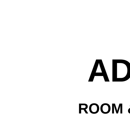
לה
A
עמק
ת
ROOM 