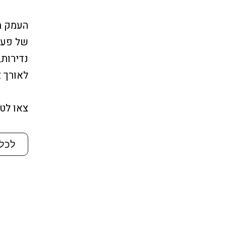
העמק מ
של פעם 
נדירות,
לאורך צ
צאו לט
לכל 