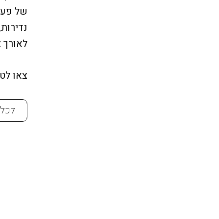
של פעם 
נדירות,
לאורך צ
צאו לט
לכל 