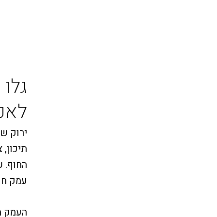
גלו
לאכו
ירוק של
תיכון, 
החוף. 
עמק חפ
העמק מ