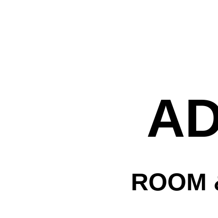
לה
A
עמק
ת
ROOM 