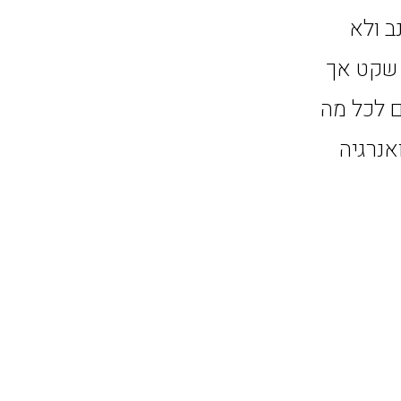
ב ולא
ן שקט אך
לים. ADVA מקרב אתכם לכל מה
אנרגיה