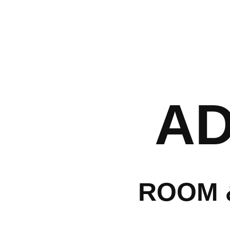
לה
A
עמק
ת
ROOM 