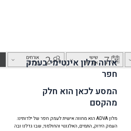
בית ינאי, מתחם M הדרך 09-899-8716
נו
לה
אדוה מלון אינטימי בעמק
חפר
עמק
המסע לכאן הוא חלק
מהקסם
ת
ר קשר
מלון ADVA הוא מחווה אישית לעמק חפר של ילדותינו.
העמק הירוק, התמים, האלגנטי והחולמני, שבו גדלנו ובה