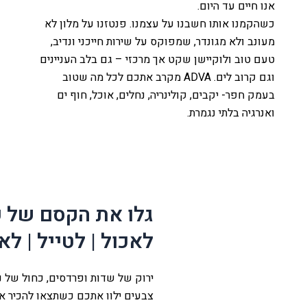
אנו חיים עד היום.
כשהקמנו אותו חשבנו על עצמנו. פנטזנו על מלון לא
מעונב ולא מגונדר, שמפוקס על שירות חייכני ונדיב,
טעם טוב ולוקיישן שקט אך מרכזי – גם בלב העניינים
וגם קרוב לים. ADVA מקרב אתכם לכל מה שטוב
בעמק חפר- יקבים, קולינריה, נחלים, אוכל, חוף ים
ואנרגיה בלתי נגמרת.
לה
עמק
גלו את הקסם של 
ת
לאכול | לטייל | לא
ירוק של שדות ופרדסים, כחול של נח
צבעים ילוו אתכם כשתצאו להכיר א