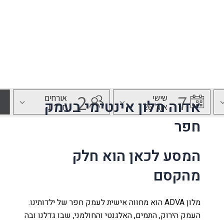
בית ינאי, מתחם M הדרך 09-899-8716
נו
לה
אדוה מלון אינטימי בעמק
חפר
עמק
המסע לכאן הוא חלק
מהקסם
ת
ר קשר
מלון ADVA הוא מחווה אישית לעמק חפר של ילדותינו.
העמק הירוק, התמים, האלגנטי והחולמני, שבו גדלנו ובה