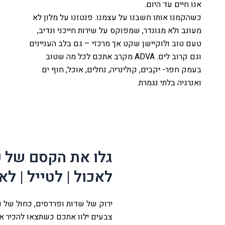
אנו חיים עד היום.
כשהקמנו אותו חשבנו על עצמנו. פנטזנו על מלון לא
מעונב ולא מגונדר, שמפוקס על שירות חייכני ונדיב,
טעם טוב ולוקיישן שקט אך מרכזי – גם בלב העניינים
וגם קרוב לים. ADVA מקרב אתכם לכל מה שטוב
בעמק חפר- יקבים, קולינריה, נחלים, אוכל, חוף ים
ואנרגיה בלתי נגמרת.
לה
עמק
גלו את הקסם של 
ת
לאכול | לטייל | לא
ירוק של שדות ופרדסים, כחול של נח
צבעים ילוו אתכם כשתצאו להכיר א