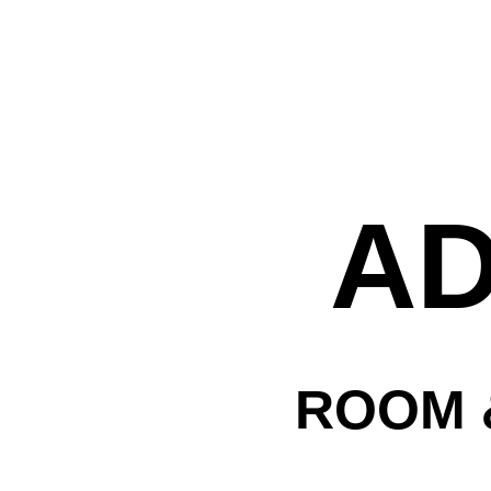
לה
A
עמק
ת
ROOM 