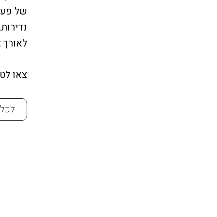
של פעם 
נדירות,
לאורך צ
צאו לט
לכל 