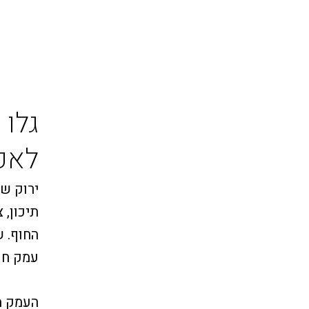
גלו
לאכו
ירוק של
תיכון, 
החוף. 
עמק חפ
העמק מ