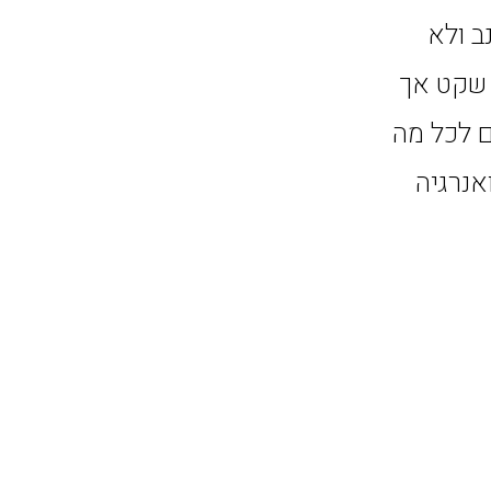
ב ולא
ן שקט אך
לים. ADVA מקרב אתכם לכל מה
אנרגיה