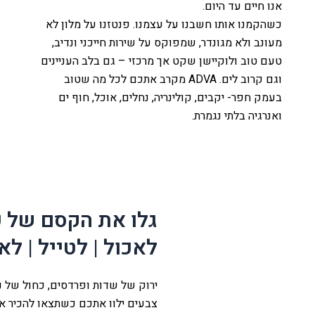
אנו חיים עד היום.
כשהקמנו אותו חשבנו על עצמנו. פנטזנו על מלון לא
מעונב ולא מגונדר, שמפוקס על שירות חייכני ונדיב,
טעם טוב ולוקיישן שקט אך מרכזי – גם בלב העניינים
וגם קרוב לים. ADVA מקרב אתכם לכל מה שטוב
בעמק חפר- יקבים, קולינריה, נחלים, אוכל, חוף ים
ואנרגיה בלתי נגמרת.
לה
עמק
גלו את הקסם של 
ת
לאכול | לטייל | לא
ירוק של שדות ופרדסים, כחול של נח
צבעים ילוו אתכם כשתצאו להכיר א