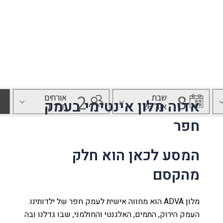
בית ינאי, מתחם M הדרך 09-899-8716
נו
לה
אדוה מלון אינטימי בעמק
חפר
עמק
המסע לכאן הוא חלק
מהקסם
ת
ר קשר
מלון ADVA הוא מחווה אישית לעמק חפר של ילדותינו.
העמק הירוק, התמים, האלגנטי והחולמני, שבו גדלנו ובה