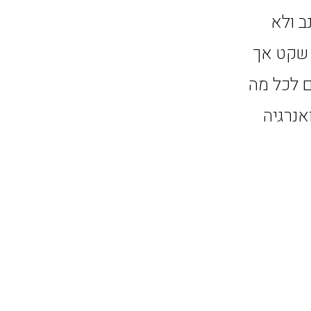
ב ולא
ן שקט אך
לים. ADVA מקרב אתכם לכל מה
אנרגיה