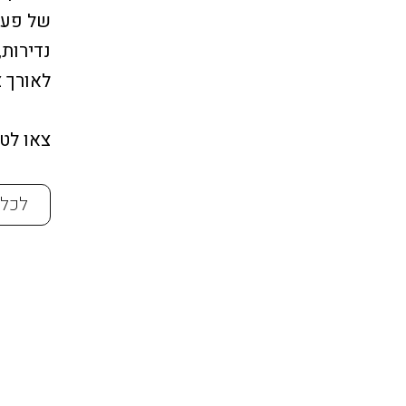
של פעם 
נדירות,
לאורך צ
צאו לט
לכל 