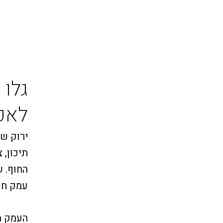
גלו
לאכו
ירוק של
תיכון, 
החוף. 
עמק חפ
העמק מ