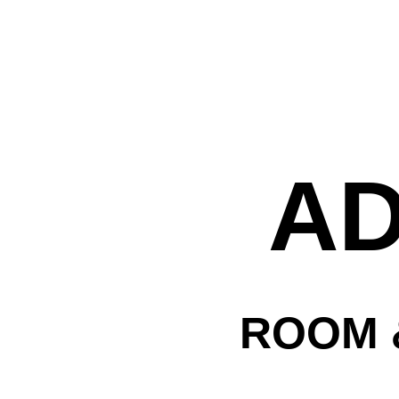
לה
A
עמק
ת
ROOM 