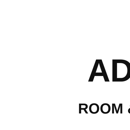
לה
A
עמק
ת
ROOM 