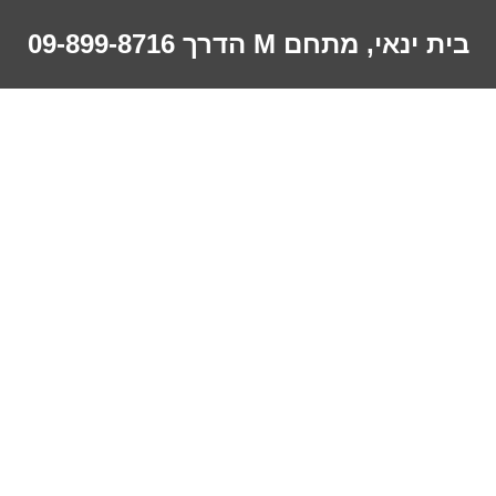
בית ינאי, מתחם M הדרך 09-899-8716
נו
JUNIOR SUITE
לה
עמק
ת
ר קשר