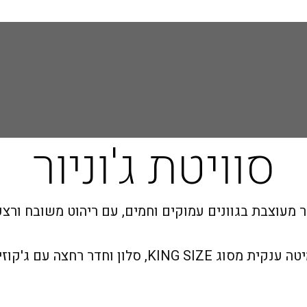
לה
סוויטת ג'וניור
עמק
ת
עם ג'קוזי אמבט מפנק, חלון עם נוף לים.