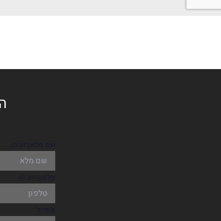
הש
שם מלא
(חובה)
טלפון
(חובה)
אימייל